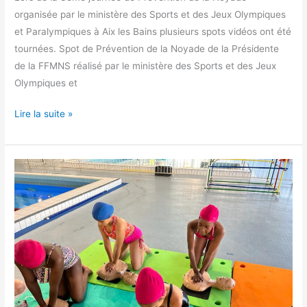
organisée par le ministère des Sports et des Jeux Olympiques
et Paralympiques à Aix les Bains plusieurs spots vidéos ont été
tournées. Spot de Prévention de la Noyade de la Présidente
de la FFMNS réalisé par le ministère des Sports et des Jeux
Olympiques et
Lire la suite »
Journée
de
Prévention
de
la
Noyade
au
Stade
Nautique