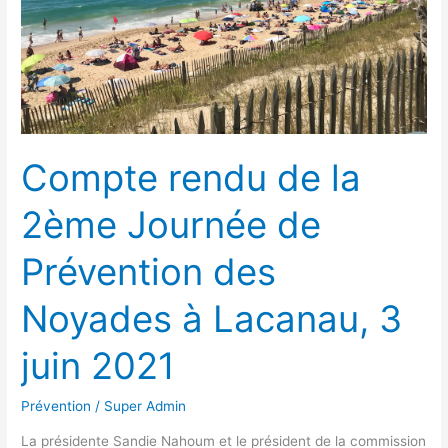
Prévention
des
Noyades
à
Lacanau,
3
Compte rendu de la
juin
2021
2ème Journée de
Prévention des
Noyades à Lacanau, 3
juin 2021
Prévention
/
Super Admin
La présidente Sandie Nahoum et le président de la commission