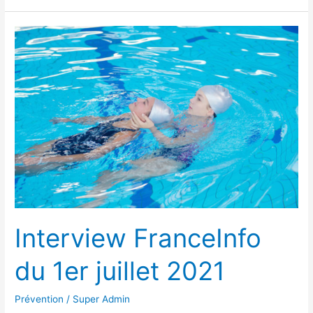
Interview
FranceInfo
du
1er
juillet
2021
Interview FranceInfo
du 1er juillet 2021
Prévention
/
Super Admin