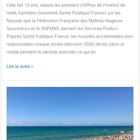
Cela fait 13 ans, depuis les premiers chiffres de l’Institut de
Veille Sanitaire (renommé Santé Publique France) sur les
Noyade que la Fédération Française des Maîtres-Nageurs
Sauveteurs et le SNPMNS alertent les Services Publics.
D’après Santé Publique France, les noyades accidentelles sont
responsables chaque année d’environ 1000 décès (dont la
moitié pendant la période estivale) ce qui en
Lire la suite »
Compte
rendu
de
la
2ème
Journée
de