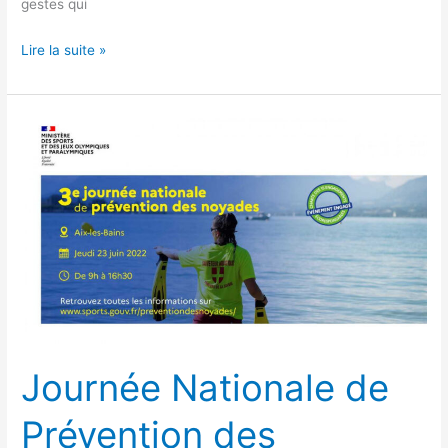
gestes qui
Lire la suite »
Journée
Nationale
de
Prévention
des
Noyades
à
Aix
les
Bains
Journée Nationale de
(JNPN)
Prévention des