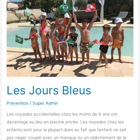
Bleus
Les Jours Bleus
Prévention
/
Super Admin
Les noyades accidentelles chez les moins de 6 ans ont
davantage eu lieu en piscine privée. Les noyades chez les
enfants sont pour la plupart dues au fait que l’enfant ne sait
pas nager couplé avec un manque ou un relâchement de la