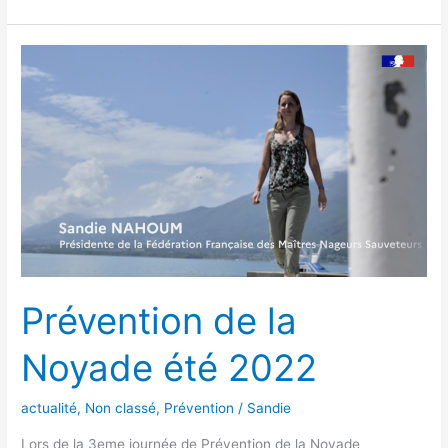
Prévention
de
la
Noyade
été
2022
Prévention de la
Noyade été 2022
actualité
,
Non classé
,
Prévention
/
Sandie
Lors de la 3eme journée de Prévention de la Noyade