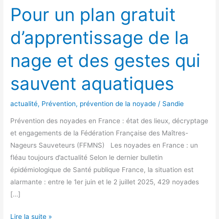
Pour un plan gratuit
nage
et
d’apprentissage de la
des
gestes
nage et des gestes qui
qui
sauvent
sauvent aquatiques
aquatiques
actualité
,
Prévention
,
prévention de la noyade
/
Sandie
Prévention des noyades en France : état des lieux, décryptage
et engagements de la Fédération Française des Maîtres-
Nageurs Sauveteurs (FFMNS) Les noyades en France : un
fléau toujours d’actualité Selon le dernier bulletin
épidémiologique de Santé publique France, la situation est
alarmante : entre le 1er juin et le 2 juillet 2025, 429 noyades
[…]
Lire la suite »