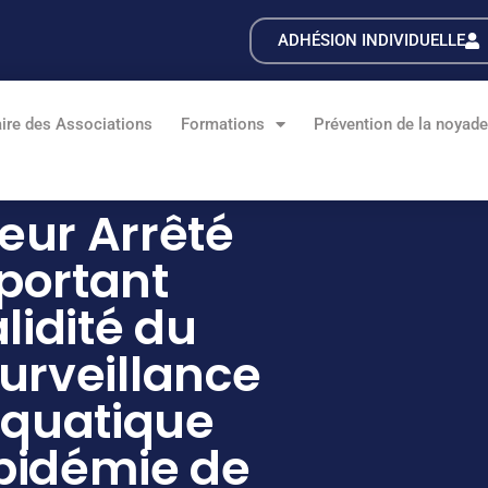
ADHÉSION INDIVIDUELLE
ire des Associations
Formations
Prévention de la noyad
ieur Arrêté
 portant
lidité du
urveillance
Aquatique
épidémie de