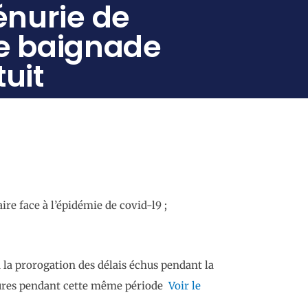
énurie de
de baignade
uit
re face à l’épidémie de covid-l9 ;
la prorogation des délais échus pendant la
édures pendant cette même période
Voir le