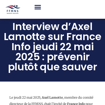
Aller
au
contenu
Interview d’Axel
Lamotte sur France
Info jeudi 22 mai
2025 : prévenir
plutôt que sauver
Le jeudi 22 mai 2025,
Axel Lamotte
, membre du comité
directeur de la FFMNS, était l’invité de
France Info
pour