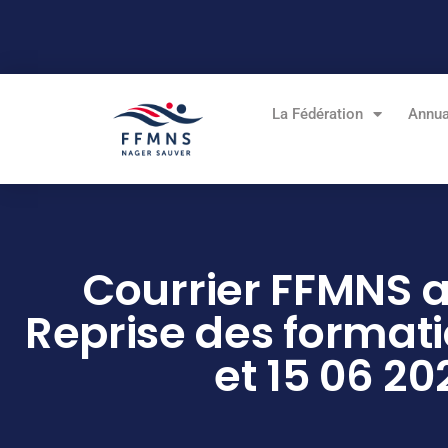
Aller
au
contenu
La Fédération
Annua
Courrier FFMNS a
Reprise des format
et 15 06 20