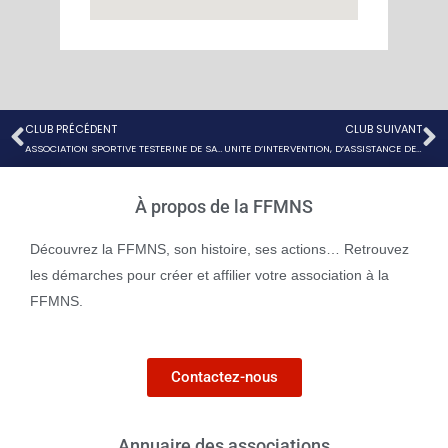
CLUB PRÉCÉDENT
CLUB SUIVANT
Précédent
S
ASSOCIATION SPORTIVE TESTERINE DE SAUVETAGE ET SECOURISME
UNITE D’INTERVENTION, D’ASSISTANCE DE PREMIER SECOURS ET DE SAUVETAGE
À propos de la FFMNS
Découvrez la FFMNS, son histoire, ses actions… Retrouvez
les démarches pour créer et affilier votre association à la
FFMNS.
Contactez-nous
Annuaire des associations