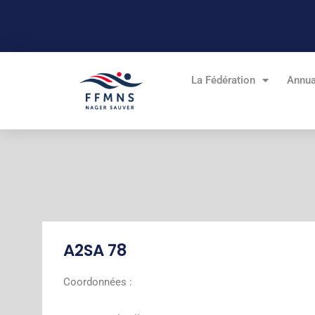
Aller
au
contenu
La Fédération
Annua
A2SA 78
Coordonnées :