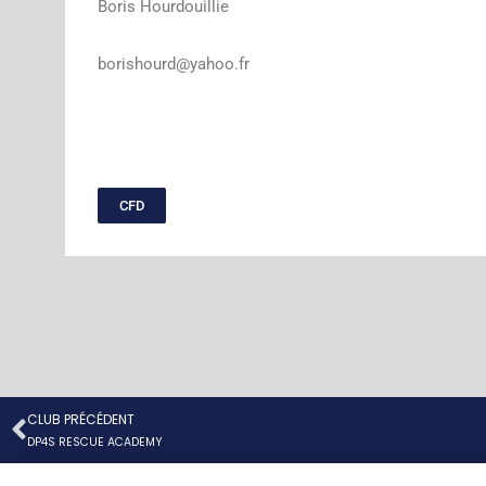
Boris Hourdouillie
borishourd@yahoo.fr
CFD
CLUB PRÉCÉDENT
Précédent
DP4S RESCUE ACADEMY